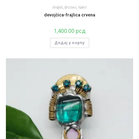
Andjeli
,
Broševi
,
Nakit
devojčica-frajlica crvena
1,400.00
рсд
Додај у корпу