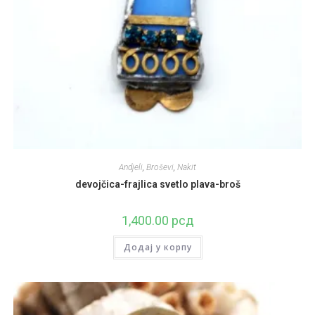
Andjeli
,
Broševi
,
Nakit
devojčica-frajlica svetlo plava-broš
1,400.00
рсд
Додај у корпу