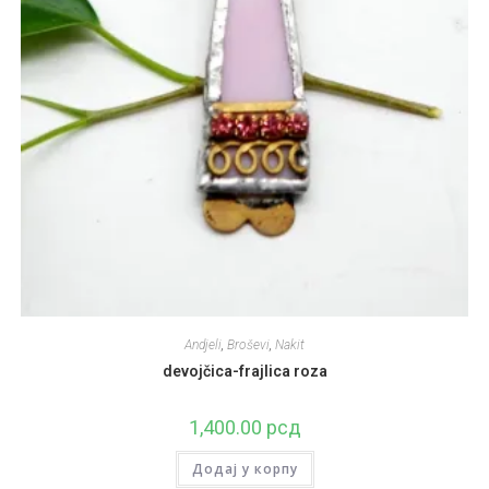
Andjeli
,
Broševi
,
Nakit
devojčica-frajlica roza
1,400.00
рсд
Додај у корпу