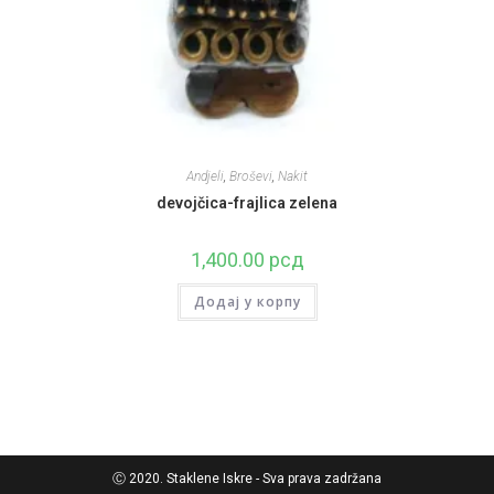
Andjeli
,
Broševi
,
Nakit
devojčica-frajlica zelena
1,400.00
рсд
Додај у корпу
Ⓒ 2020. Staklene Iskre - Sva prava zadržana