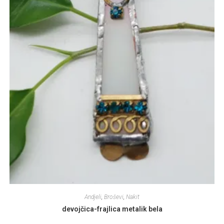
Andjeli
,
Broševi
,
Nakit
devojčica-frajlica metalik bela