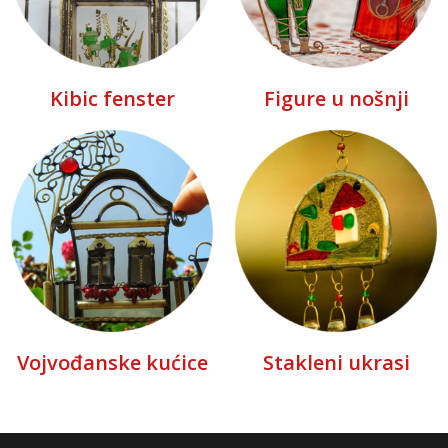
Kibic fenster
Figure u nošnji
Vojvođanske kućice
Stakleni ukrasi