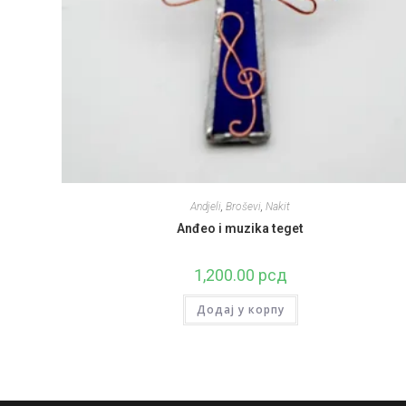
Andjeli
,
Broševi
,
Nakit
Anđeo i muzika teget
1,200.00
рсд
Додај у корпу