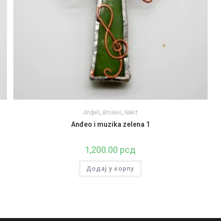
Andjeli
,
Broševi
,
Nakit
Anđeo i muzika zelena 1
1,200.00
рсд
Додај у корпу