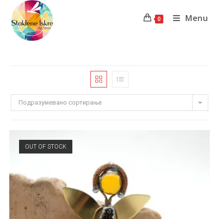
Menu
0
Подразумевано сортирање
OUT OF STOCK