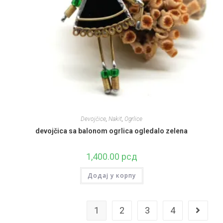
Devojčice
,
Nakit
,
Ogrlice
devojčica sa balonom ogrlica ogledalo zelena
1,400.00
рсд
Додај у корпу
1
2
3
4