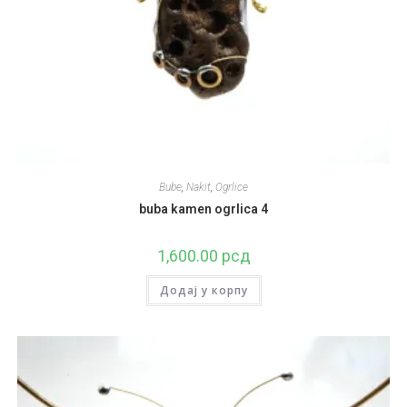
Bube
,
Nakit
,
Ogrlice
buba kamen ogrlica 4
1,600.00
рсд
Додај у корпу