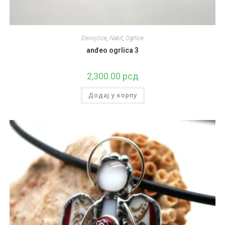
Devojčice
,
Nakit
,
Ogrlice
anđeo ogrlica 3
2,300.00
рсд
Додај у корпу