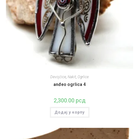
Devojčice
,
Nakit
,
Ogrlice
anđeo ogrlica 4
2,300.00
рсд
Додај у корпу