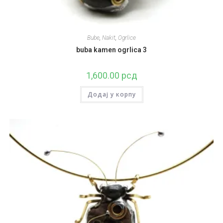
Bube
,
Nakit
,
Ogrlice
buba kamen ogrlica 3
1,600.00
рсд
Додај у корпу