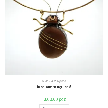
Bube
,
Nakit
,
Ogrlice
buba kamen ogrlica 5
1,600.00
рсд