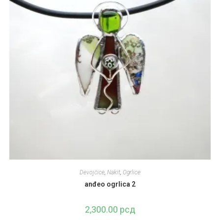
Devojčice
,
Nakit
,
Ogrlice
anđeo ogrlica 2
2,300.00
рсд