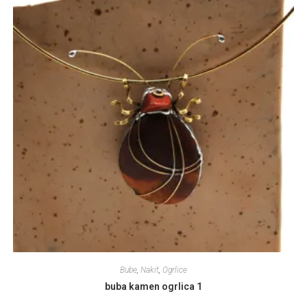
Bube
,
Nakit
,
Ogrlice
buba kamen ogrlica 1