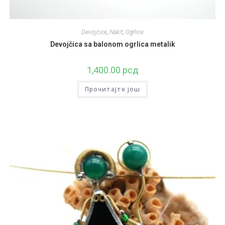
Devojčice
,
Nakit
,
Ogrlice
Devojčica sa balonom ogrlica metalik
1,400.00
рсд
Прочитајте још