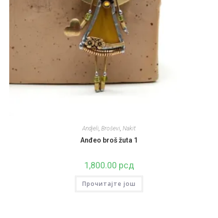
Andjeli
,
Broševi
,
Nakit
Anđeo broš žuta 1
1,800.00
рсд
Прочитајте још