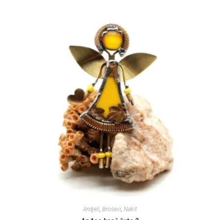
Andjeli
,
Broševi
,
Nakit