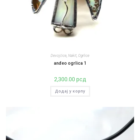
Devojčice
,
Nakit
,
Ogrlice
anđeo ogrlica 1
2,300.00
рсд
Додај у корпу