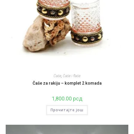
Čaše
,
Čaše i flaše
Čaše za rakiju – komplet 2 komada
1,800.00
рсд
Прочитајте још