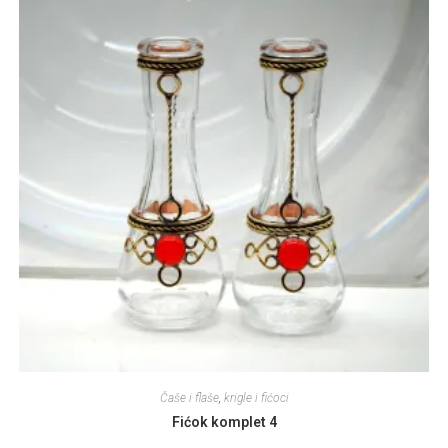
Čaše i flaše
,
krigle i fićoci
Fićok komplet 4