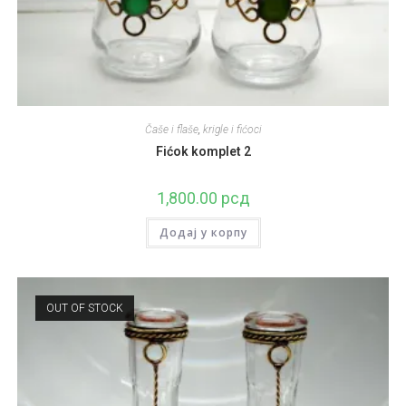
Čaše i flaše
,
krigle i fićoci
Fićok komplet 2
1,800.00
рсд
Додај у корпу
OUT OF STOCK