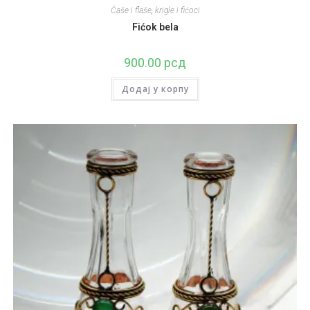
Čaše i flaše
,
krigle i fićoci
Fićok bela
900.00
рсд
Додај у корпу