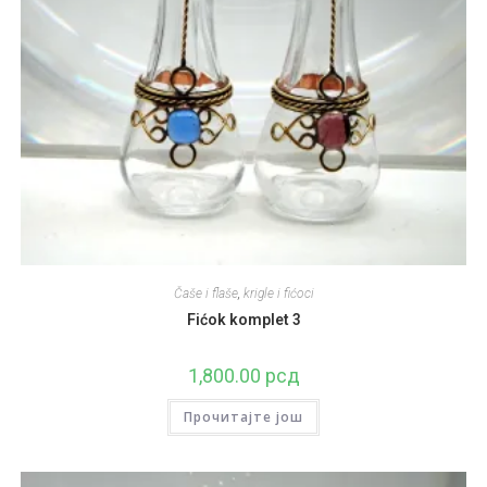
Čaše i flaše
,
krigle i fićoci
Fićok komplet 3
1,800.00
рсд
Прочитајте још