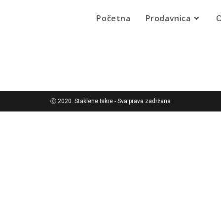
Početna
Prodavnica
O
Ⓒ 2020. Staklene Iskre - Sva prava zadržana