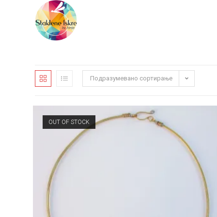
Подразумевано сортирање
OUT OF STOCK