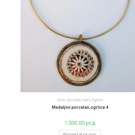
Glina i porcelan
,
Nakit
,
Ogrlice
Medaljon porcelan,ogrlica 4
1,500.00
рсд
Прочитајте још