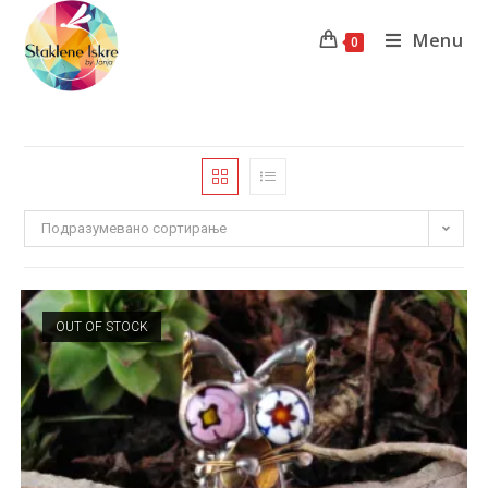
Menu
0
Подразумевано сортирање
OUT OF STOCK