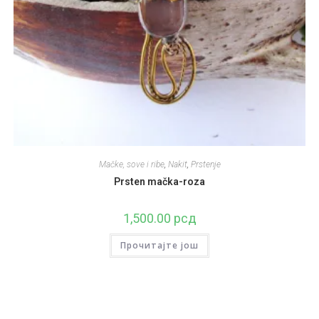
Mačke, sove i ribe
,
Nakit
,
Prstenje
Prsten mačka-roza
1,500.00
рсд
Прочитајте још