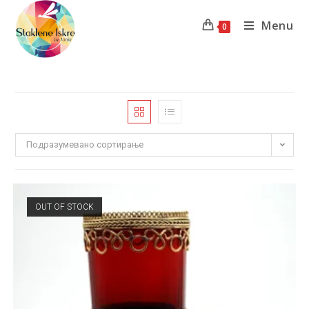
Menu
0
Подразумевано сортирање
OUT OF STOCK