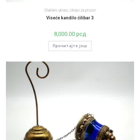
Stakleni ukrasi
,
Ukrasi za prozor
Viseće kandilo ćilibar 3
8,000.00
рсд
Прочитајте још