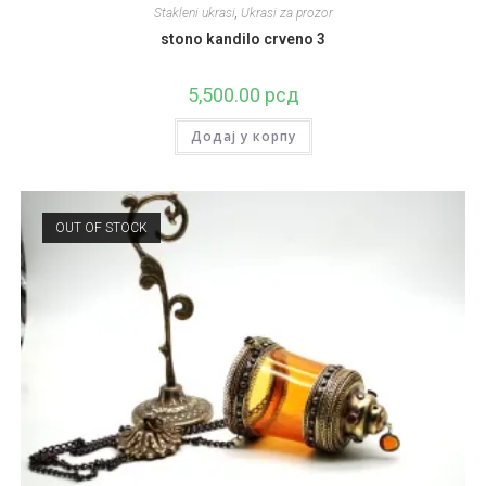
Stakleni ukrasi
,
Ukrasi za prozor
stono kandilo crveno 3
5,500.00
рсд
Додај у корпу
OUT OF STOCK