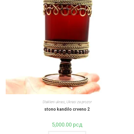
Stakleni ukrasi
,
Ukrasi za prozor
stono kandilo crveno 2
5,000.00
рсд