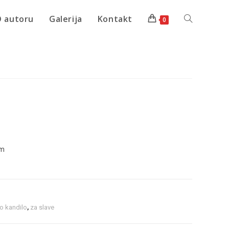
 autoru
Galerija
Kontakt
0
1
im
o kandilo
,
za slave