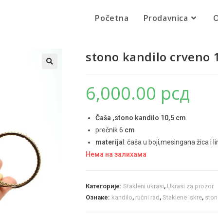
Početna
Prodavnica
O
stono kandilo crveno 
🔍
6,000.00
рсд
Čaša ,stono kandilo 10,5 cm
prečnik 6
cm
materija
l: čaša u boji,mesingana žica i l
Нема на залихама
Категорије:
Stakleni ukrasi
,
Ukrasi za prozor
Ознаке:
kandilo
,
ručni rad
,
Staklene Iskre
,
ston