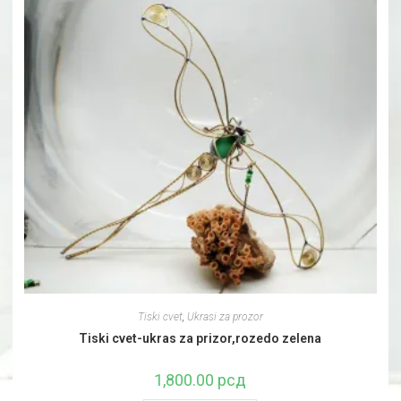
Tiski cvet
,
Ukrasi za prozor
Tiski cvet-ukras za prizor,rozedo zelena
1,800.00
рсд