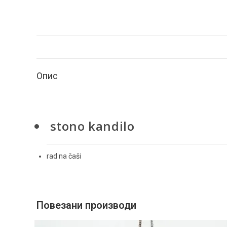
Опис
stono kandilo
rad na čaši
Повезани производи