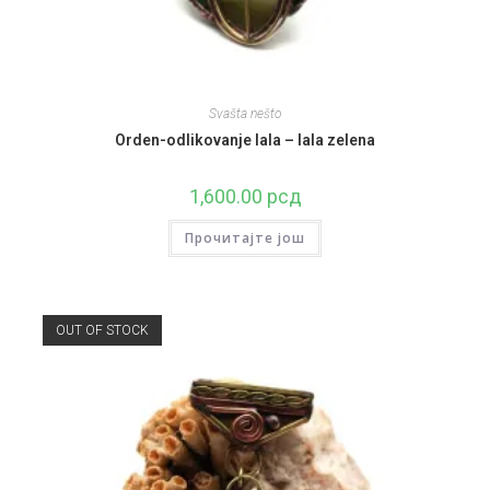
Svašta nešto
Orden-odlikovanje lala – lala zelena
1,600.00
рсд
Прочитајте још
OUT OF STOCK