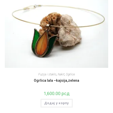
Fuzija i staklo
,
Nakit
,
Ogrlice
Ogrlica lala –kajsija,zelena
1,600.00
рсд
Додај у корпу