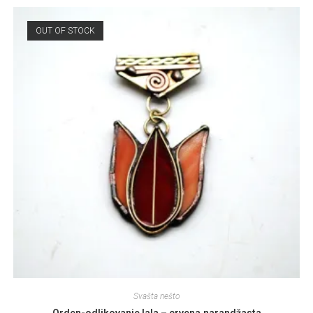
OUT OF STOCK
Svašta nešto
Orden-odlikovanje lala – crvena,narandžasta