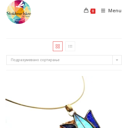
Menu
0
Подразумевано сортирање