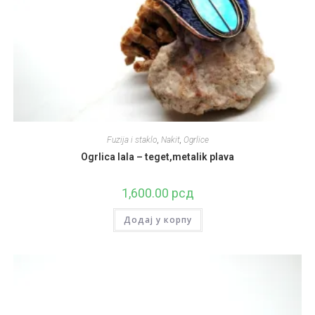
Fuzija i staklo
,
Nakit
,
Ogrlice
Ogrlica lala – teget,metalik plava
1,600.00
рсд
Додај у корпу