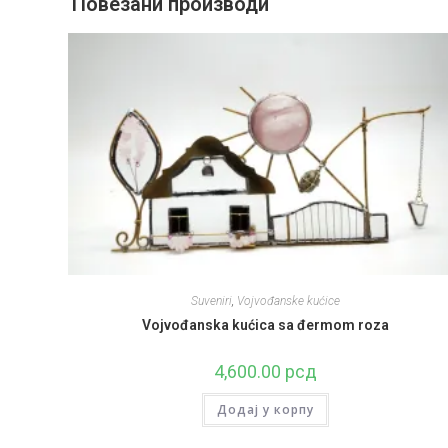
Повезани производи
Suveniri
,
Vojvođanske kućice
Vojvođanska kućica sa đermom roza
4,600.00
рсд
Додај у корпу