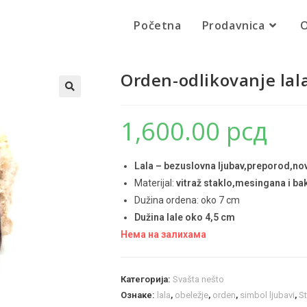
Početna
Prodavnica
O
Orden-odlikovanje lala
🔍
1,600.00
рсд
Lala – bezuslovna ljubav,preporod,no
Materijal:
vitraž staklo,mesingana i ba
Dužina ordena: oko 7 cm
Dužina lale oko 4,5 cm
Нема на залихама
Категорија:
Svašta nešto
Ознаке:
lala
,
obeležje
,
orden
,
simbol ljubavi
,
St