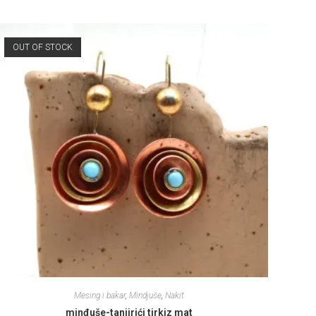
OUT OF STOCK
Mesing i bakar
,
Mindjuše
,
Nakit
minđuše-tanjirići tirkiz mat