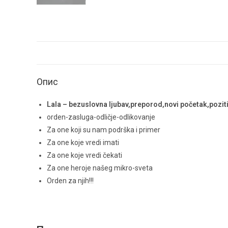
Опис
Lala – bezuslovna ljubav,preporod,novi početak,pozi
orden-zasluga-odličje-odlikovanje
Za one koji su nam podrška i primer
Za one koje vredi imati
Za one koje vredi čekati
Za one heroje našeg mikro-sveta
Orden za njih!!!