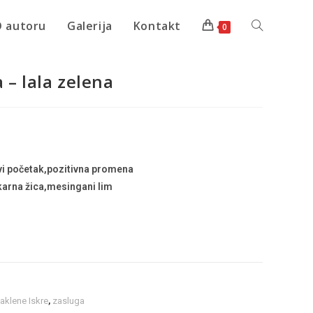
 autoru
Galerija
Kontakt
0
 – lala zelena
vi početak,pozitivna promena
karna žica,mesingani lim
aklene Iskre
,
zasluga