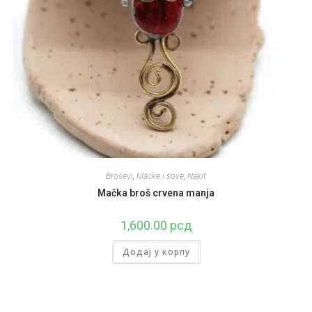
Broševi
,
Mačke i sove
,
Nakit
Mačka broš crvena manja
1,600.00
рсд
Додај у корпу