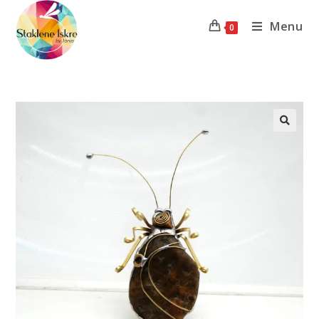
Menu
0
Previous Product
Next Product
🔍