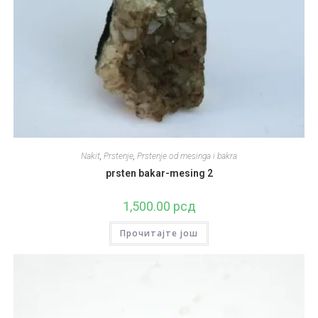
Nakit
,
Prstenje
,
Prstenje od mesinga i bakra
prsten bakar-mesing 2
1,500.00
рсд
Прочитајте још