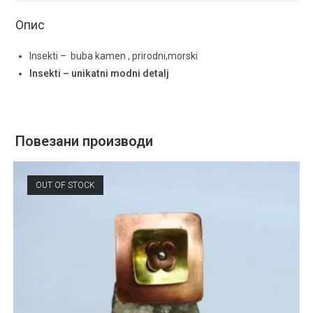
Опис
Insekti – buba kamen , prirodni,morski
Insekti – unikatni modni detalj
Повезани производи
OUT OF STOCK