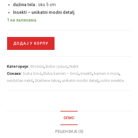
dužina tela :
oko 5 cm
Insekti – unikatni modni detalj
1 на залихама
ДОДАЈ У КОРПУ
Категорије:
Broševi
,
Bube i pauci
,
Nakit
Ознаке:
buba broš
,
Buba kamen – broš
,
insekti
,
kamen s mora
,
neobičan nakit
,
Staklene Iskre
,
unikatni modni detalj
,
volim insekte
ОПИС
РЕЦЕНЗИЈЕ (0)