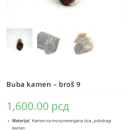
Buba kamen – broš 9
1,600.00
рсд
Materijal
: Kamen sa mora,mesingana žica , poludragi
kamen