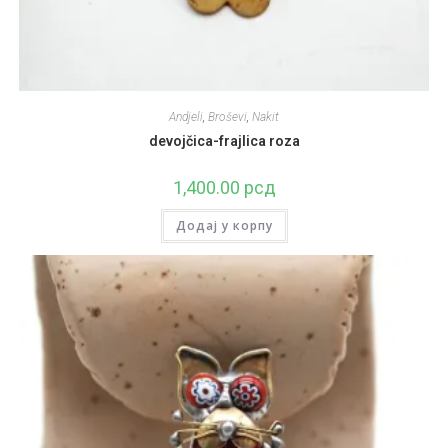
Andjeli
,
Broševi
,
Nakit
devojčica-frajlica roza
1,400.00
рсд
Додај у корпу