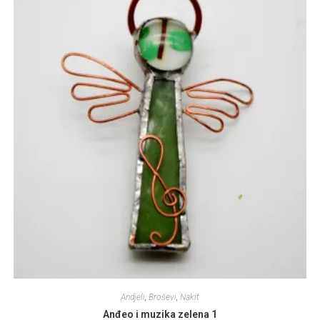
Andjeli
,
Broševi
,
Nakit
Anđeo i muzika zelena 1