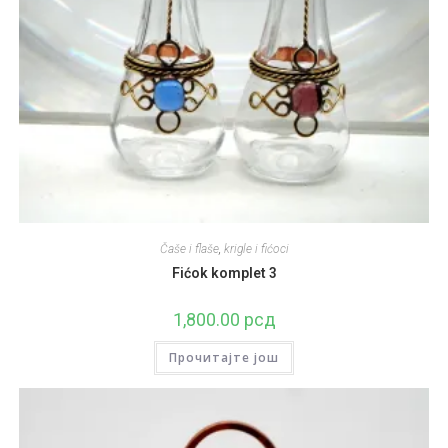
Čaše i flaše
,
krigle i fićoci
Fićok komplet 3
1,800.00
рсд
Прочитајте још