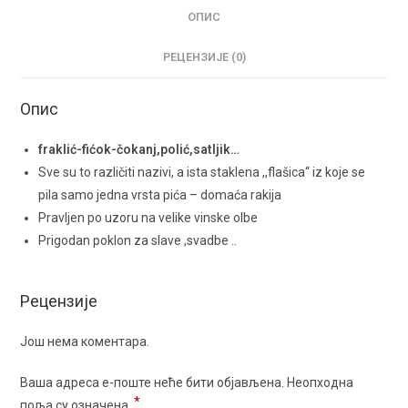
ОПИС
РЕЦЕНЗИЈЕ (0)
Опис
fraklić-fićok-čokanj,polić,satljik…
Sve su to različiti nazivi, a ista staklena ,,flašica“ iz koje se
pila samo jedna vrsta pića – domaća rakija
Pravljen po uzoru na velike vinske olbe
Prigodan poklon za slave ,svadbe ..
Рецензије
Још нема коментара.
Ваша адреса е-поште неће бити објављена.
Неопходна
*
поља су означена