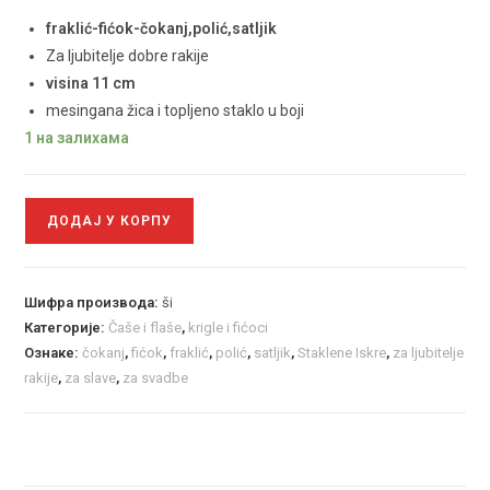
fraklić-fićok-čokanj,polić,satljik
Za ljubitelje dobre rakije
visina 11 cm
mesingana žica i topljeno staklo u boji
1 на залихама
ДОДАЈ У КОРПУ
Шифра производа:
ši
Категорије:
Čaše i flaše
,
krigle i fićoci
Ознаке:
čokanj
,
fićok
,
fraklić
,
polić
,
satljik
,
Staklene Iskre
,
za ljubitelje
rakije
,
za slave
,
za svadbe