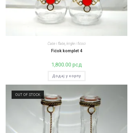
Čaše i flaše
,
krigle i fićoci
Fićok komplet 4
1,800.00
рсд
Додај у корпу
OUT OF STOCK