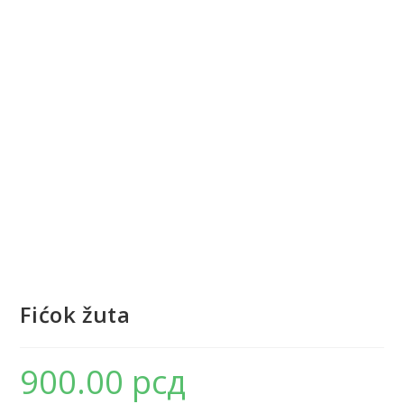
Fićok žuta
900.00
рсд