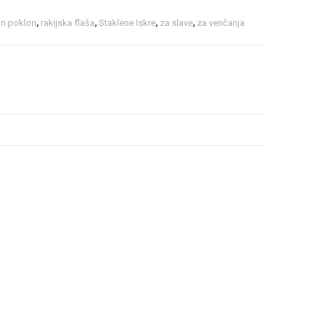
an poklon
,
rakijska flaša
,
Staklene Iskre
,
za slave
,
za venčanja