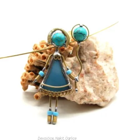
Devojčice
,
Nakit
,
Ogrlice