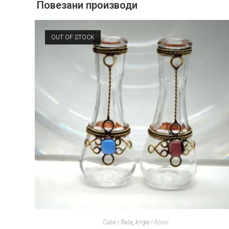
Повезани производи
OUT OF STOCK
Čaše i flaše
,
krigle i fićoci