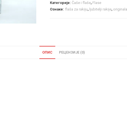
Категорије:
Čaše i flaše
,
Flase
Ознаке:
flaša za rakiju
,
ljubitelji rakije
,
original
ОПИС
РЕЦЕНЗИЈЕ (0)