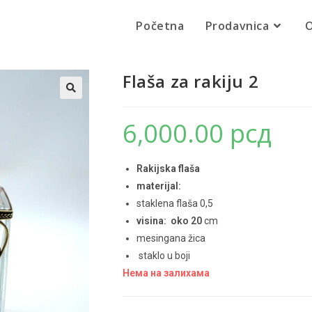
Početna
Prodavnica
O
Flaša za rakiju 2
🔍
6,000.00
рсд
Rakijska flaša
materijal:
staklena flaša 0,5
visina: oko 20
cm
mesingana žica
staklo u boji
Нема на залихама