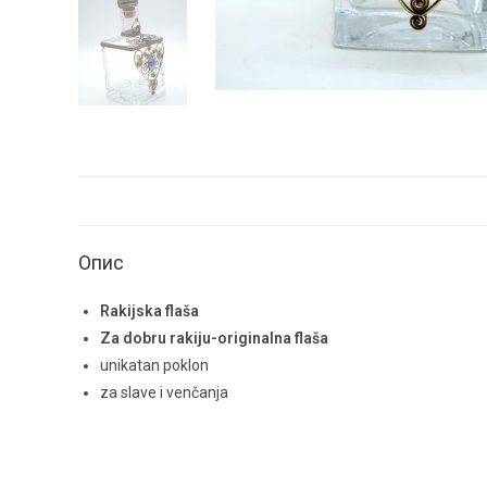
Опис
Rakijska flaša
Za dobru rakiju-originalna flaša
unikatan poklon
za slave i venčanja