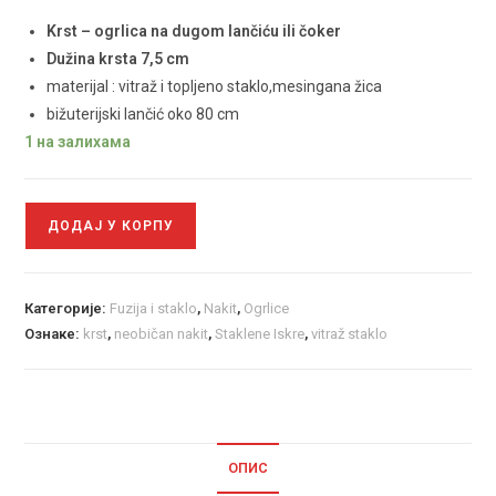
Krst – ogrlica na dugom lančiću ili čoker
Dužina krsta 7,5 cm
materijal : vitraž i topljeno staklo,mesingana žica
bižuterijski lančić oko 80 cm
1 на залихама
ДОДАЈ У КОРПУ
Категорије:
Fuzija i staklo
,
Nakit
,
Ogrlice
Ознаке:
krst
,
neobičan nakit
,
Staklene Iskre
,
vitraž staklo
ОПИС