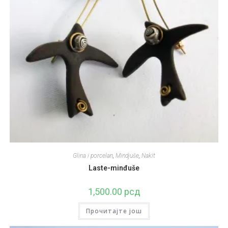
Glina i porcelan
,
Mindjuše
,
Nakit
Laste-minđuše
1,500.00
рсд
Прочитајте још