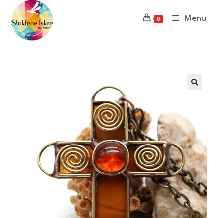
Menu
0
Previous Product
Next Product
🔍