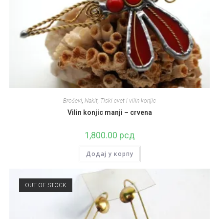
Broševi
,
Nakit
,
Tiski cvet i vilin konjic
Vilin konjic manji – crvena
1,800.00
рсд
Додај у корпу
OUT OF STOCK