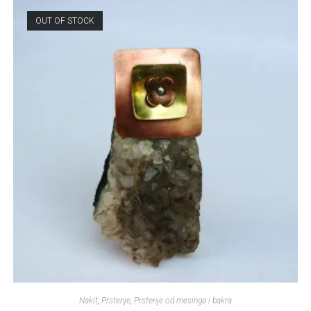
OUT OF STOCK
Nakit
,
Prstenje
,
Prstenje od mesinga i bakra