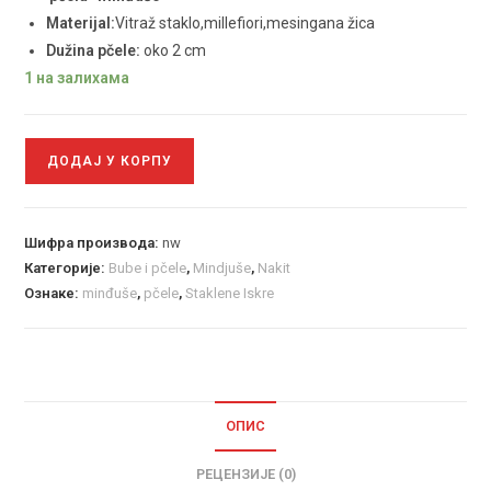
Materijal:
Vitraž staklo,millefiori,mesingana žica
Dužina pčele:
oko 2 cm
1 на залихама
ДОДАЈ У КОРПУ
Шифра производа:
nw
Категорије:
Bube i pčele
,
Mindjuše
,
Nakit
Ознаке:
minđuše
,
pčele
,
Staklene Iskre
ОПИС
РЕЦЕНЗИЈЕ (0)