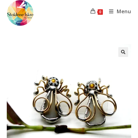
Menu
0
Previous Product
Next Product
🔍