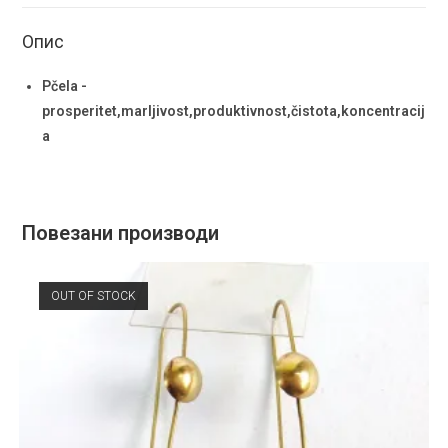
Опис
Pčela -
prosperitet,marljivost,produktivnost,čistota,koncentracij
a
Повезани производи
OUT OF STOCK