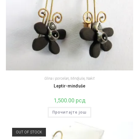
Glina i porcelan
,
Mindjuše
,
Nakit
Leptir-minđuše
1,500.00
рсд
Прочитајте још
OUT OF STOCK