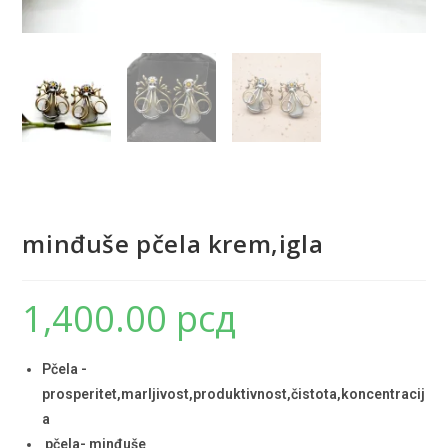
minđuše pčela krem,igla
1,400.00
рсд
Pčela -
prosperitet,marljivost,produktivnost,čistota,koncentracij
a
pčela- minđuše