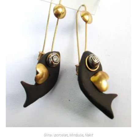
Glina i porcelan
,
Mindjuše
,
Nakit