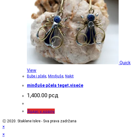
Quick
View
Bube i pčele
,
Mindjuše
,
Nakit
minđuše pčela teget,viseće
1,400.00
рсд
Додај у корпу
Ⓒ 2020. Staklene Iskre - Sva prava zadržana
×
×