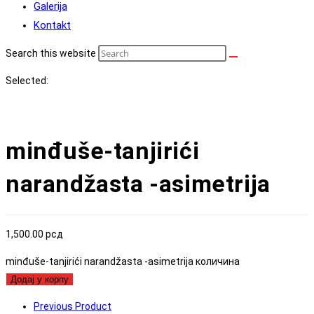
Galerija
Kontakt
Search this website
Selected:
minđuše-tanjirići
narandžasta -asimetrija
1,500.00
рсд
minđuše-tanjirići narandžasta -asimetrija количина
Додај у корпу
Previous Product