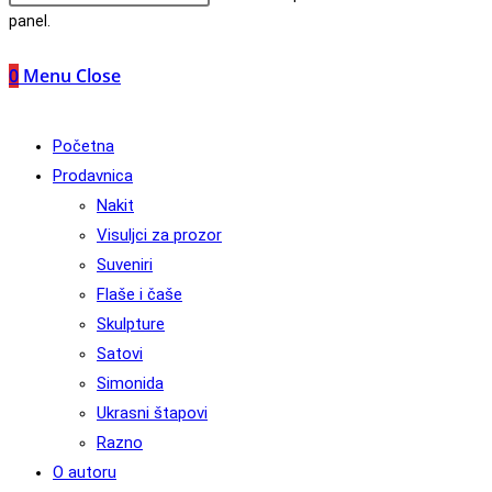
panel.
0
Menu
Close
Početna
Prodavnica
Nakit
Visuljci za prozor
Suveniri
Flaše i čaše
Skulpture
Satovi
Simonida
Ukrasni štapovi
Razno
O autoru