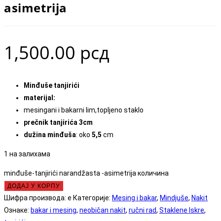
asimetrija
1,500.00
рсд
Minđuše tanjirići
materijal:
mesingani i bakarni lim,topljeno staklo
prečnik tanjirića 3cm
dužina minđuša
: oko
5,5
cm
1 на залихама
minđuše-tanjirići narandžasta -asimetrija количина
ДОДАЈ У КОРПУ
Шифра производа:
e
Категорије:
Mesing i bakar
,
Mindjuše
,
Nakit
Ознаке:
bakar i mesing
,
neobičan nakit
,
ručni rad
,
Staklene Iskre
,