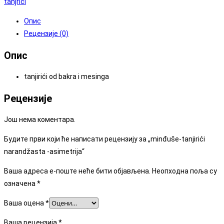
tanjrići
Опис
Рецензије (0)
Опис
tanjirići od bakra i mesinga
Рецензије
Још нема коментара.
Будите први који ће написати рецензију за „minđuše-tanjirići
narandžasta -asimetrija“
Ваша адреса е-поште неће бити објављена.
Неопходна поља су
означена
*
Ваша оцена
*
Ваша рецензија
*