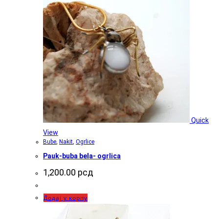
Quick
View
Bube
,
Nakit
,
Ogrlice
Pauk-buba bela- ogrlica
1,200.00
рсд
Додај у корпу