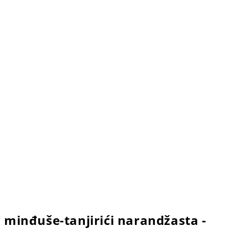
minđuše-tanjirići narandžasta -