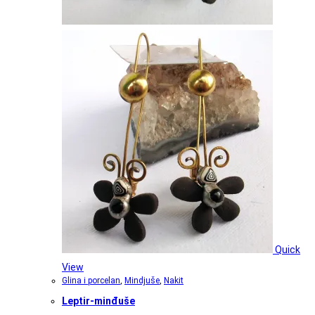
Quick
View
Glina i porcelan
,
Mindjuše
,
Nakit
Leptir-minđuše