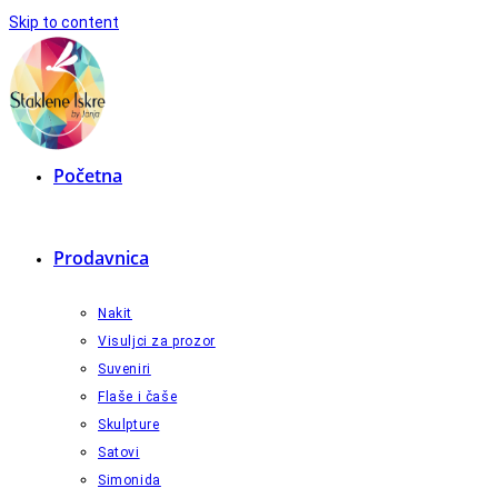
Skip to content
Početna
Prodavnica
Nakit
Visuljci za prozor
Suveniri
Flaše i čaše
Skulpture
Satovi
Simonida