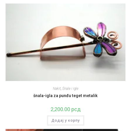
Nakit
,
Šnale i igle
šnala-igla za punđu teget metalik
2,200.00
рсд
Додај у корпу