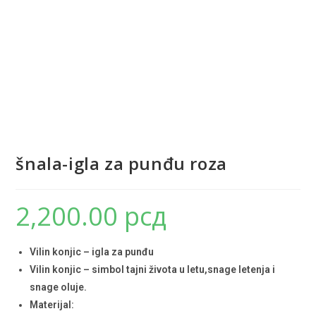
šnala-igla za punđu roza
2,200.00
рсд
Vilin konjic – igla za punđu
Vilin konjic – simbol tajni života u letu,snage letenja i
snage oluje.
Materijal: