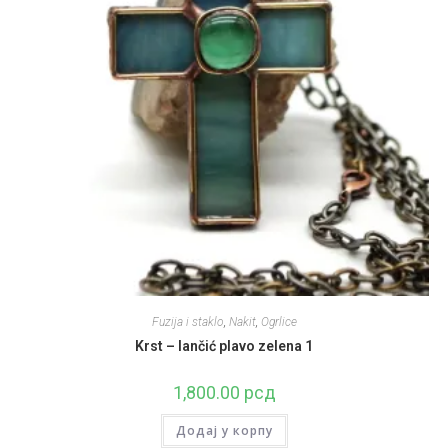
Fuzija i staklo
,
Nakit
,
Ogrlice
Krst – lančić plavo zelena 1
1,800.00
рсд
Додај у корпу