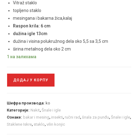
Vitraž staklo
topljeno staklo
mesingana i bakarna žica,kalaj
Raspon krila: 6 cm
dužina igle 13cm
dužina i visina polukružnog dela oko 5,5 sa 3,5 cm
širina metalnog dela oko 2 cm
1 на залихама
ДОДАЈ У КОРПУ
Шифра производа:
ko
Категорије:
Nakit
,
Šnale i igle
Ознаке:
bakar i mesing
,
insekti
,
ručni rad
,
šnala za punđu
,
Šnale i igle
,
Staklene Iskre
,
staklo
,
vilin konjic