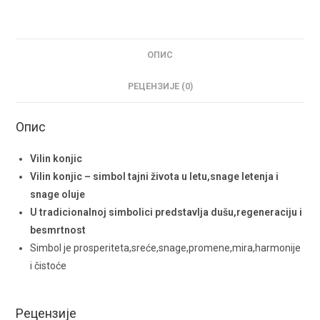
ОПИС
РЕЦЕНЗИЈЕ (0)
Опис
Vilin konjic
Vilin konjic – simbol tajni života u letu,snage letenja i
snage oluje
U tradicionalnoj simbolici predstavlja dušu,regeneraciju i
besmrtnost
Simbol je prosperiteta,sreće,snage,promene,mira,harmonije
i čistoće
Рецензије