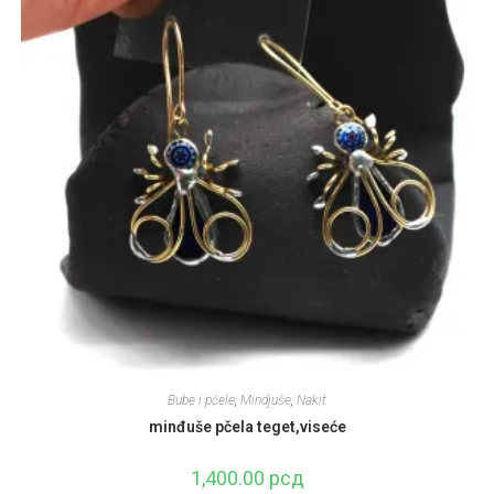
Bube i pčele
,
Mindjuše
,
Nakit
minđuše pčela teget,viseće
1,400.00
рсд