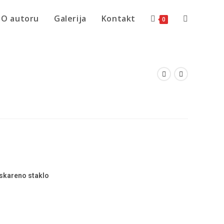
O autoru
Galerija
Kontakt
0
peskareno staklo