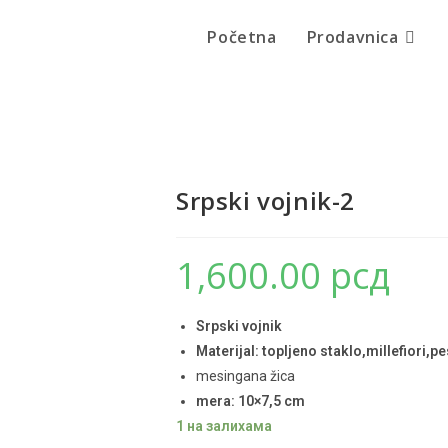
Početna
Prodavnica
Srpski vojnik-2
1,600.00
рсд
Srpski vojnik
Materijal: topljeno staklo,millefiori,
mesingana žica
mera: 10×7,5 cm
1 на залихама