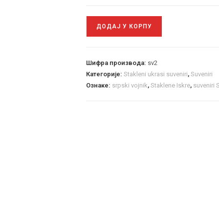
ДОДАЈ У КОРПУ
Шифра производа:
sv2
Категорије:
Stakleni ukrasi suveniri
,
Suveniri
Ознаке:
srpski vojnik
,
Staklene Iskre
,
suveniri 