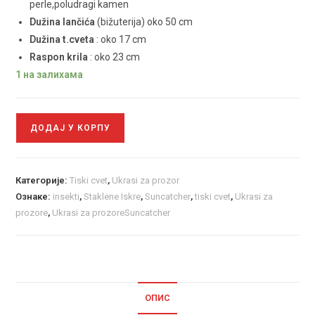
perle,poludragi kamen
Dužina lančića
(bižuterija) oko 50 cm
Dužina t.cveta
: oko 17 cm
Raspon krila
: oko 23 cm
1 на залихама
ДОДАЈ У КОРПУ
Категорије:
Tiski cvet
,
Ukrasi za prozor
Ознаке:
insekti
,
Staklene Iskre
,
Suncatcher
,
tiski cvet
,
Ukrasi za
prozore
,
Ukrasi za prozoreSuncatcher
ОПИС