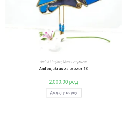
Anđeli i frajlice
,
Ukrasi za prozor
Anđeo,ukras za prozor 13
2,000.00
рсд
Додај у корпу