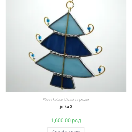
Ptice i kućice
,
Ukrasi za prozor
jelka 3
1,600.00
рсд
Додај у корпу