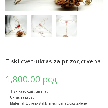
Tiski cvet-ukras za prizor,crvena
1,800.00
рсд
Tiski cvet -zaštitni znak
Ukras za prozor
Materija
l topljeno staklo, mesingana žica,staklene