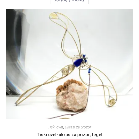
Tiski cvet
,
Ukrasi za prozor
Tiski cvet-ukras za prizor, teget