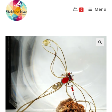
Menu
0
Previous Product
Next Product
🔍