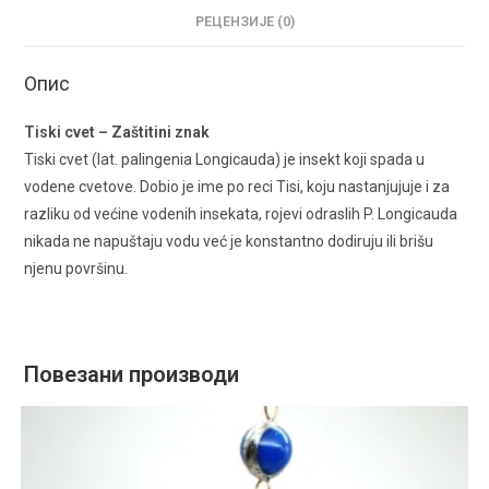
РЕЦЕНЗИЈЕ (0)
Опис
Tiski cvet – Zaštitini znak
Tiski cvet (lat. palingenia Longicauda) je insekt koji spada u
vodene cvetove. Dobio je ime po reci Tisi, koju nastanjujuje i za
razliku od većine vodenih insekata, rojevi odraslih P. Longicauda
nikada ne napuštaju vodu već je konstantno dodiruju ili brišu
njenu površinu.
Повезани производи