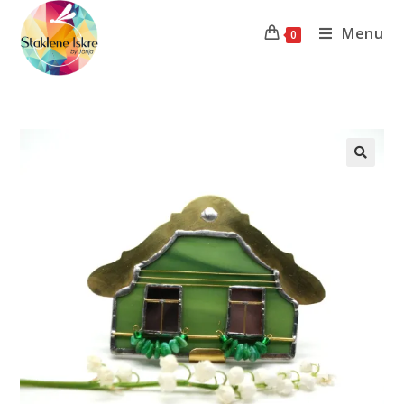
Menu
0
Previous Product
Next Product
🔍