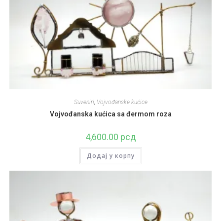
Suveniri
,
Vojvođanske kućice
Vojvođanska kućica sa đermom roza
4,600.00
рсд
Додај у корпу