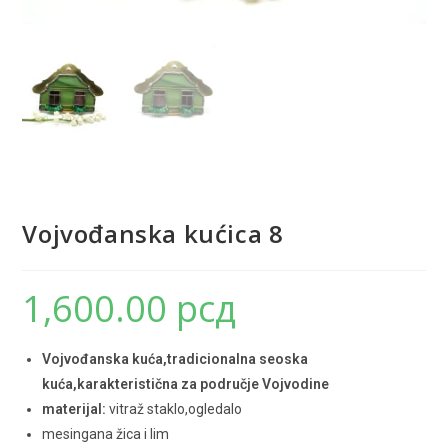
Vojvođanska kućica 8
1,600.00
рсд
Vojvođanska kuća,tradicionalna seoska
kuća,karakteristična za područje Vojvodine
materijal:
vitraž staklo,ogledalo
mesingana žica i lim