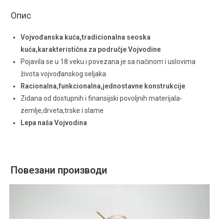
Опис
Vojvođanska kuća,tradicionalna seoska
kuća,karakteristična za područje Vojvodine
Pojavila se u 18.veku i povezana je sa načinom i uslovima
života vojvođanskog seljaka.
Racionalna,funkcionalna,jednostavne konstrukcije
Zidana od dostupnih i finansijski povoljnih materijala-
zemlje,drveta,trske i slame
Lepa naša Vojvodina
Повезани производи