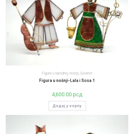
Figure u narodnoj nošnji
,
Suveniri
Figura u nošnji-Lala i Sosa 1
4,600.00
рсд
Додај у корпу