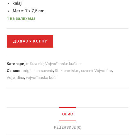
kalaji
Mere: 7 x 7,5 cm
1 на залихама
ДОДАЈ У КОРПУ
Категорије:
Suveniri
,
Vojvođanske kućice
Ознаке:
originalan suvenir
,
Staklene Iskre
,
suvenir Vojvodine
,
Vojvodina
,
vojvođanska kuća
ОПИС
РЕЦЕНЗИЈЕ (0)