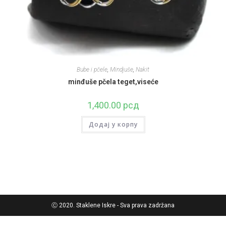
Bube i pčele
,
Mindjuše
,
Nakit
minđuše pčela teget,viseće
1,400.00
рсд
Додај у корпу
Ⓒ 2020. Staklene Iskre - Sva prava zadržana