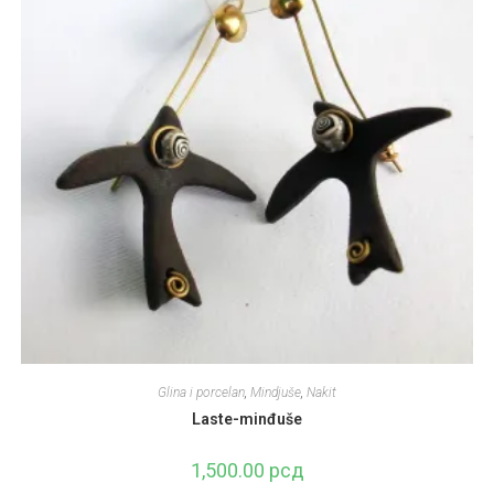
Glina i porcelan
,
Mindjuše
,
Nakit
Laste-minđuše
1,500.00
рсд