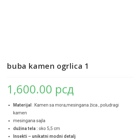
buba kamen ogrlica 1
1,600.00
рсд
Materijal
: Kamen sa mora,mesingana žica , poludragi
kamen
mesingana sajla
dužina tela :
oko 5,5 cm
Insekti – unikatni modni detalj