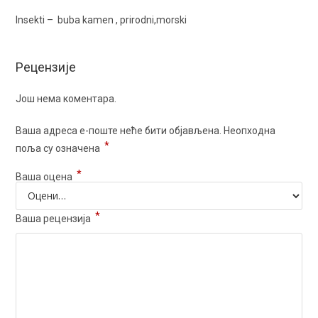
Insekti – buba kamen , prirodni,morski
Рецензије
Још нема коментара.
Ваша адреса е-поште неће бити објављена.
Неопходна
*
поља су означена
*
Ваша оцена
*
Ваша рецензија