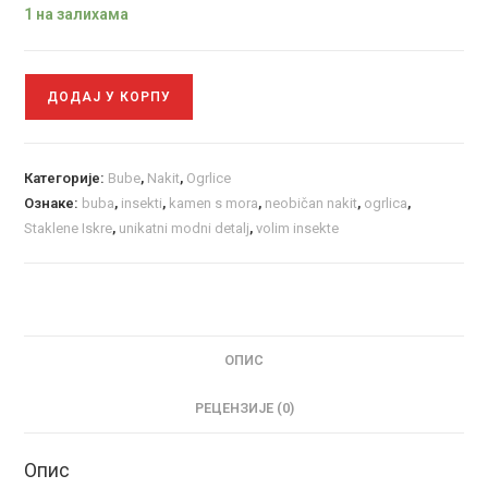
1 на залихама
ДОДАЈ У КОРПУ
Категорије:
Bube
,
Nakit
,
Ogrlice
Ознаке:
buba
,
insekti
,
kamen s mora
,
neobičan nakit
,
ogrlica
,
Staklene Iskre
,
unikatni modni detalj
,
volim insekte
ОПИС
РЕЦЕНЗИЈЕ (0)
Опис