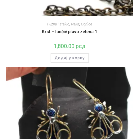
Fuzija i staklo
,
Nakit
,
Ogrlice
Krst – lančić plavo zelena 1
1,800.00
рсд
Додај у корпу