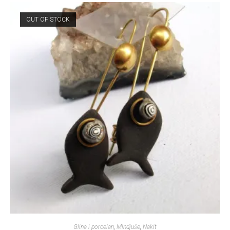
OUT OF STOCK
Glina i porcelan
,
Mindjuše
,
Nakit