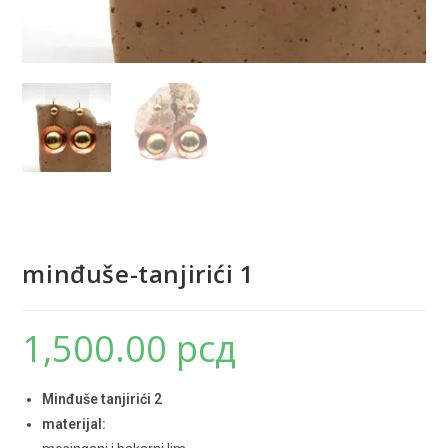
minđuše-tanjirići 1
1,500.00
рсд
Minđuše tanjirići 2
materijal: