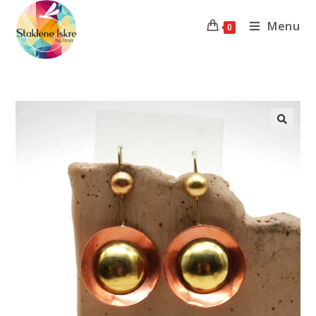
Menu
0
Previous Product
Next Product
🔍