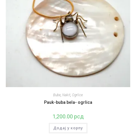
Bube
,
Nakit
,
Ogrlice
Pauk-buba bela- ogrlica
1,200.00
рсд
Додај у корпу