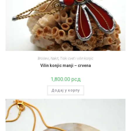
Broševi
,
Nakit
,
Tiski cvet i vilin konjic
Vilin konjic manji – crvena
1,800.00
рсд
Додај у корпу