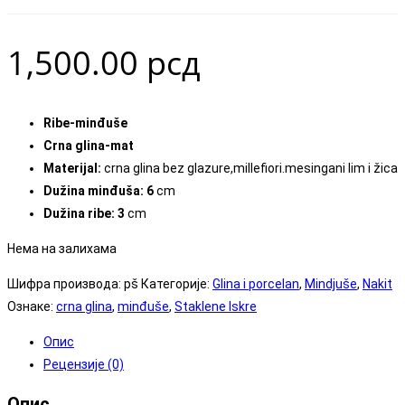
1,500.00
рсд
Ribe-minđuše
Crna glina-mat
Materijal:
crna glina bez glazure,millefiori.mesingani lim i žica
Dužina minđuša: 6
cm
Dužina ribe:
3
cm
Нема на залихама
Шифра производа:
pš
Категорије:
Glina i porcelan
,
Mindjuše
,
Nakit
Ознаке:
crna glina
,
minđuše
,
Staklene Iskre
Опис
Рецензије (0)
Опис