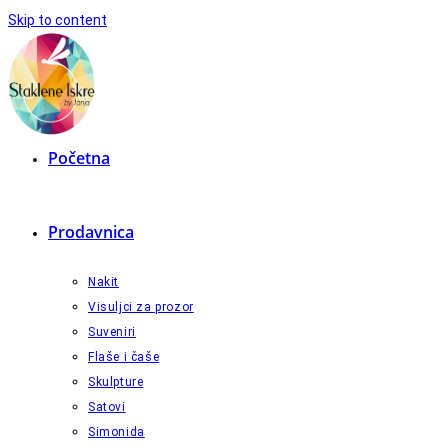
Skip to content
Početna
Prodavnica
Nakit
Visuljci za prozor
Suveniri
Flaše i čaše
Skulpture
Satovi
Simonida