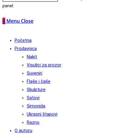
panel.
0
Menu
Close
Početna
Prodavnica
Nakit
Visuljci za prozor
Suveniri
Flaše i čaše
Skulpture
Satovi
Simonida
Ukrasni štapovi
Razno
O autoru