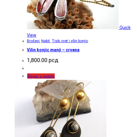
Quick
View
Broševi
,
Nakit
,
Tiski cvet i vilin konjic
Vilin konjic manji – crvena
1,800.00
рсд
Додај у корпу