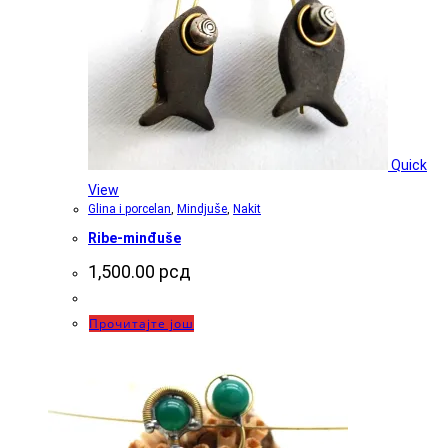
Quick
View
Glina i porcelan
,
Mindjuše
,
Nakit
Ribe-minđuše
1,500.00
рсд
Прочитајте још