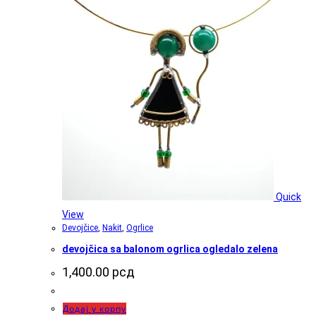
Quick
View
Devojčice
,
Nakit
,
Ogrlice
devojčica sa balonom ogrlica ogledalo zelena
1,400.00
рсд
Додај у корпу