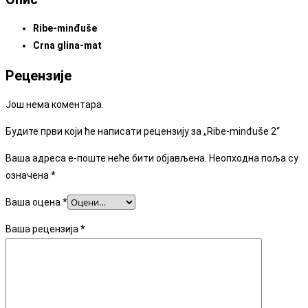
Ribe-minđuše
Crna glina-mat
Рецензије
Још нема коментара.
Будите први који ће написати рецензију за „Ribe-minđuše 2“
Ваша адреса е-поште неће бити објављена.
Неопходна поља су
означена
*
Ваша оцена
*
Ваша рецензија
*