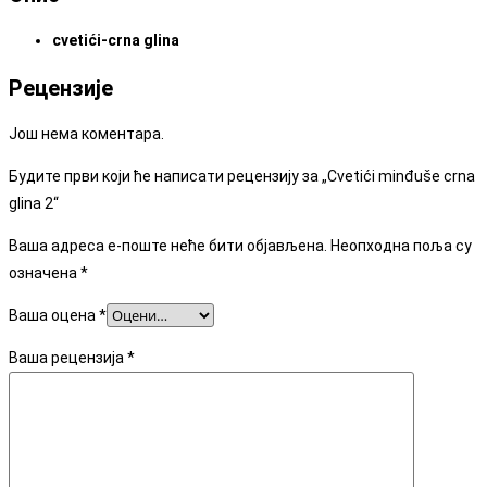
cvetići-crna glina
Рецензије
Још нема коментара.
Будите први који ће написати рецензију за „Cvetići minđuše crna
glina 2“
Ваша адреса е-поште неће бити објављена.
Неопходна поља су
означена
*
Ваша оцена
*
Ваша рецензија
*