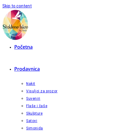
Skip to content
Početna
Prodavnica
Nakit
Visuljci za prozor
Suveniri
Flaše i čaše
Skulpture
Satovi
Simonida