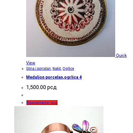
Quick
View
Glina i porcelan
,
Nakit
,
Ogrlice
Medaljon porcelan,ogrlica 4
1,500.00
рсд
Прочитајте још