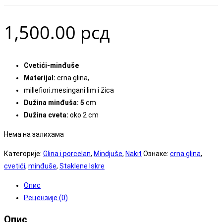
1,500.00
рсд
Cvetići-minđuše
Materijal:
crna glina,
millefiori.mesingani lim i žica
Dužina minđuša: 5
cm
Dužina cveta:
oko 2 cm
Нема на залихама
Категорије:
Glina i porcelan
,
Mindjuše
,
Nakit
Ознаке:
crna glina
,
cvetići
,
minđuše
,
Staklene Iskre
Опис
Рецензије (0)
Опис