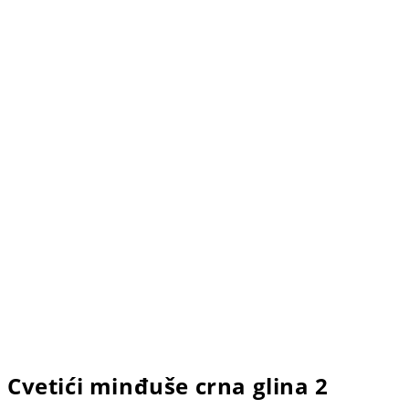
Cvetići minđuše crna glina 2