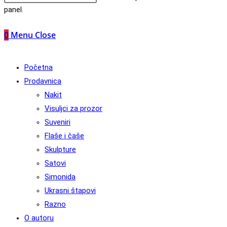
panel.
0
Menu
Close
Početna
Prodavnica
Nakit
Visuljci za prozor
Suveniri
Flaše i čaše
Skulpture
Satovi
Simonida
Ukrasni štapovi
Razno
O autoru