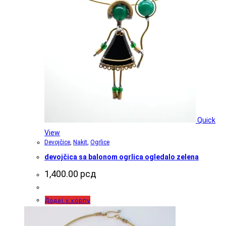
Quick
View
Devojčice
,
Nakit
,
Ogrlice
devojčica sa balonom ogrlica ogledalo zelena
1,400.00
рсд
Додај у корпу