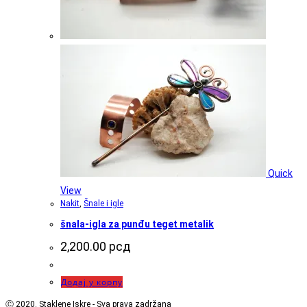
Quick
View
Nakit
,
Šnale i igle
šnala-igla za punđu teget metalik
2,200.00
рсд
Додај у корпу
Ⓒ 2020. Staklene Iskre - Sva prava zadržana