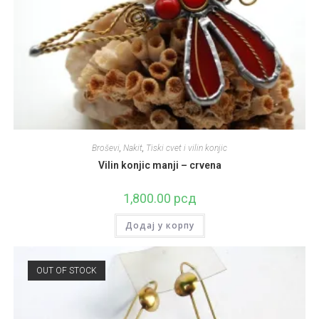
Broševi
,
Nakit
,
Tiski cvet i vilin konjic
Vilin konjic manji – crvena
1,800.00
рсд
Додај у корпу
OUT OF STOCK