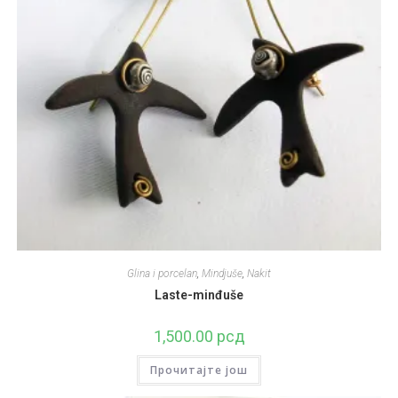
Glina i porcelan
,
Mindjuše
,
Nakit
Laste-minđuše
1,500.00
рсд
Прочитајте још