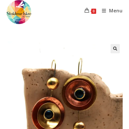
Menu
0
Previous Product
Next Product
🔍