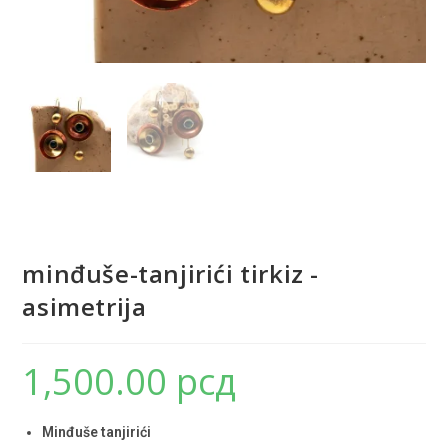
minđuše-tanjirići tirkiz -
asimetrija
1,500.00
рсд
Minđuše tanjirići