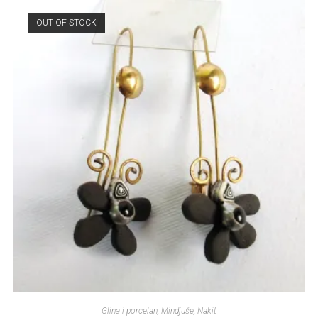
OUT OF STOCK
Glina i porcelan
,
Mindjuše
,
Nakit