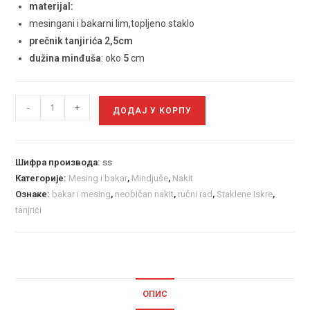
materijal:
mesingani i bakarni lim,topljeno staklo
prečnik tanjirića 2,5cm
dužina minđuša
: oko
5
cm
-
+
ДОДАЈ У КОРПУ
Шифра производа:
ss
Категорије:
Mesing i bakar
,
Mindjuše
,
Nakit
Ознаке:
bakar i mesing
,
neobičan nakit
,
ručni rad
,
Staklene Iskre
,
tanjrići
ОПИС