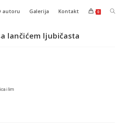
 autoru
Galerija
Kontakt
0
sa lančićem ljubičasta
ica i lim