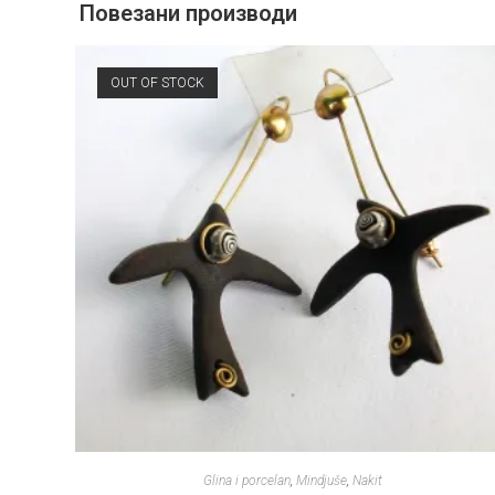
Повезани производи
OUT OF STOCK
Glina i porcelan
,
Mindjuše
,
Nakit