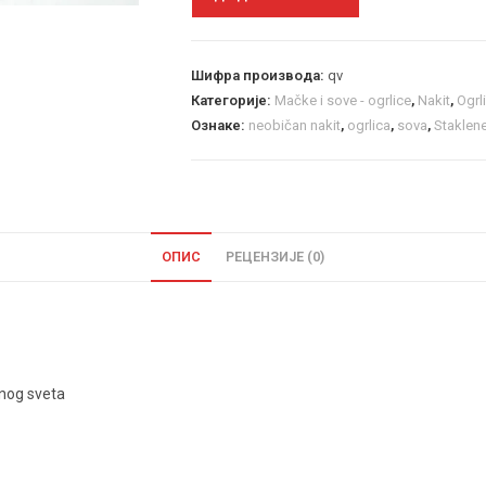
Шифра производа:
qv
Категорије:
Mačke i sove - ogrlice
,
Nakit
,
Ogrl
Ознаке:
neobičan nakit
,
ogrlica
,
sova
,
Staklene
ОПИС
РЕЦЕНЗИЈЕ (0)
vnog sveta