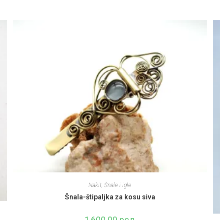
Nakit
,
Šnale i igle
Šnala-štipaljka za kosu siva
1,600.00
рсд