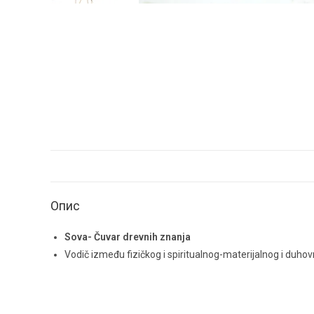
Опис
Sova- Čuvar drevnih znanja
Vodič između fizičkog i spiritualnog-materijalnog i duho