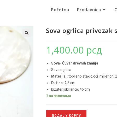
Početna
Prodavnica
O
Sova ogrlica privezak 
🔍
1,400.00
рсд
Sova- Čuvar drevnih znanja
Sova ogrlica
Materijal:
topljeno staklo,oči millefiori, ž
Dužina: 2
,5 cm
bižuterijski lančić 46 cm
1 на залихама
ДОДАЈ У КОРПУ