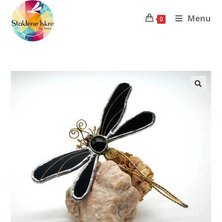
Menu
0
Previous Product
Next Product
🔍