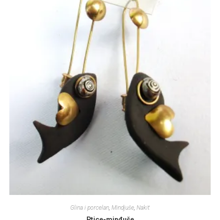
Glina i porcelan
,
Mindjuše
,
Nakit
Ptice-minđuše