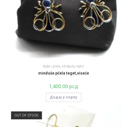
Bube i pčele
,
Mindjuše
,
Nakit
minđuše pčela teget,viseće
1,400.00
рсд
Додај у корпу
OUT OF STOCK