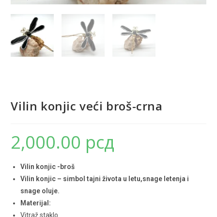
Vilin konjic veći broš-crna
2,000.00
рсд
Vilin konjic -broš
Vilin konjic – simbol tajni života u letu,snage letenja i
snage oluje.
Materijal:
Vitraž staklo