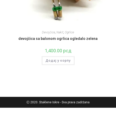
Devojčice
,
Nakit
,
Ogrlice
devojčica sa balonom ogrlica ogledalo zelena
1,400.00
рсд
Додај у корпу
Ⓒ 2020. Staklene Iskre - Sva prava zadržana