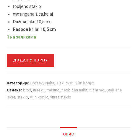
topljeno staklo
mesingana žica,kalaj
Dužina:
oko 10,5 cm
Raspon krila: 10,5
cm
1 на залихама
ДОДАЈ У КОРПУ
Категорије:
Broševi
,
Nakit
,
Tiski cvet i vilin konjic
Ознаке:
broš
,
insekti
,
mesing
,
neobičan nakit
,
ručni rad
,
Staklene
Iskre
,
staklo
,
vilin konjic
,
vitraž staklo
ОПИС