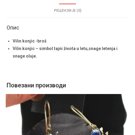
РЕЦЕНЗИЈЕ (0)
Опис
Vilin konjic -broš
Vilin konjic – simbol tajni života u letu,snage letenja i
snage oluje.
Повезани производи